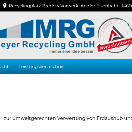
Recyclingplatz Bredow Vorwerk, An der Eisenbahn, 1465
ucht!
Leistungsverzeichnis
bH zur umweltgerechten Verwertung von Erdaushub un